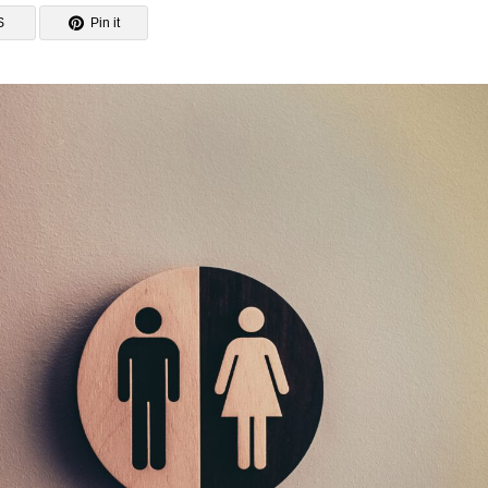
S
Pin it