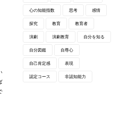
心の知能指数
思考
感情
探究
教育
教育者
演劇
演劇教育
自分を知る
、
自分図鑑
自尊心
自己肯定感
表現
い
認定コース
非認知能力
ば
で