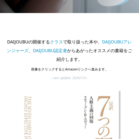
DAIJOUBUの開催する
クラス
で取り扱った本や、
DAIJOUBUアレ
ンジャーズ
、
DAIJOUBU認定者
からあがったオススメの書籍をご
紹介します。
画像をクリックするとAmazonリンクへ進みます。
– last update: 2026/1/3 –