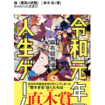
無（最高の状態）｜鈴木 祐 (著)
Bookclub選書