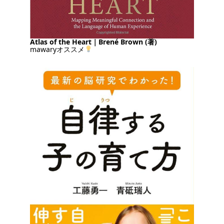
Atlas of the Heart｜Brené Brown (著)
mawaryオススメ