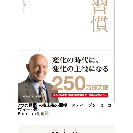
7つの習慣 人格主義の回復｜スティーブン・R・コ
ヴィー (著)
Bookclub選書