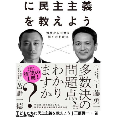
子どもたちに民主主義を教えよう｜工藤勇一 ・ 苫
野一徳 (著)