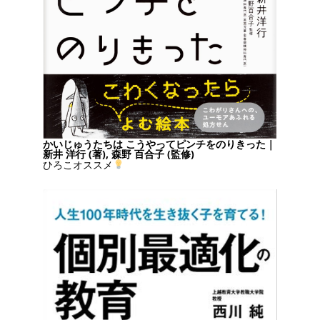
かいじゅうたちは こうやってピンチをのりきった｜
新井 洋行 (著), 森野 百合子 (監修)
ひろこオススメ