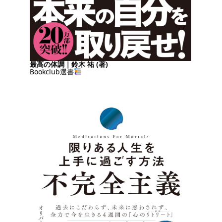
最高の体調｜鈴木 祐 (著)
Bookclub選書