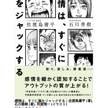
感情は、すぐに脳をジャックする｜佐渡島庸平 (著),
石川善樹 (著), 羽賀翔一 (イラスト)
ひろこオススメ