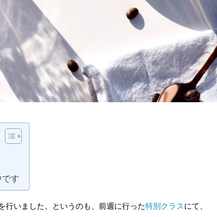
中です
timeを行いました。というのも、前週に行った
特別クラス
にて、