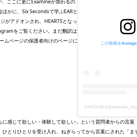
つでしたが、ここに更にExamineが加わるの
、Six Secondsで学ぶEARと
がアドオンされ、HEARTSとなっ
tagramをご覧ください。まだ翻訳は
公式ホームページの保護者向けのページに
この投稿をInstag
DAIJOUBU(@daijoubu
ちに感じて欲しい・体験して欲しい」という質問者からの言葉
、ひとりひとりを受け入れ、ねぎらってから言葉にされた「ま