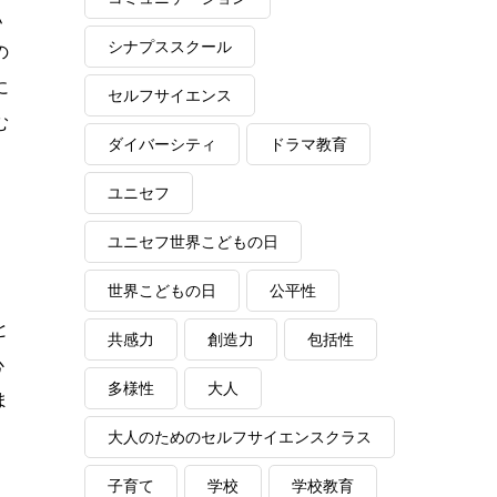
私
シナプススクール
の
に
セルフサイエンス
む
ダイバーシティ
ドラマ教育
ユニセフ
ユニセフ世界こどもの日
世界こどもの日
公平性
と
共感力
創造力
包括性
心
多様性
大人
ま
大人のためのセルフサイエンスクラス
子育て
学校
学校教育