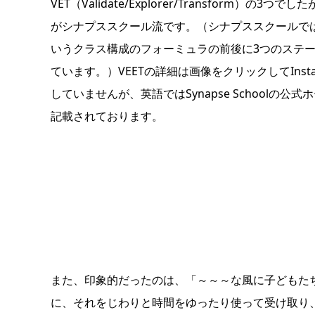
VET（Validate/Explorer/Transform）の3
がシナプススクール流です。（シナプススクールではほかに
いうクラス構成のフォーミュラの前後に3つのステージ
ています。）VEETの詳細は画像をクリックしてIns
していませんが、英語ではSynapse Schoolの
記載されております。
また、印象的だったのは、「～～～な風に子どもた
に、それをじわりと時間をゆったり使って受け取り