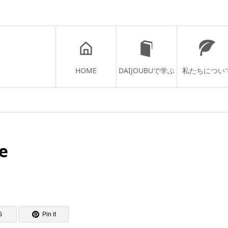
HOME
DAIJOUBUで学ぶ
私たちについ
e
S
Pin it