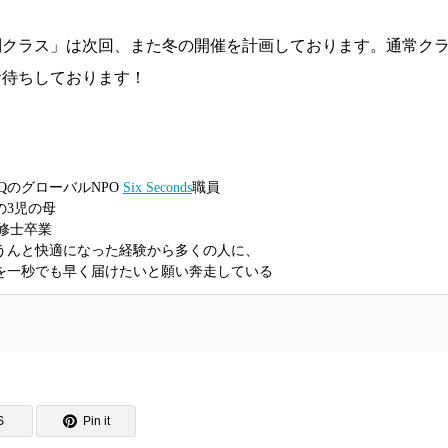
特別クラス」は次回、また冬の開催を計画しております。通常ク
お待ちしております！
QのグローバルNPO
Six Seconds
職員
の3児の母
修士卒業
うんと快適になった経験から多くの人に、
を一秒でも早く届けたいと願い奔走している
S
Pin it