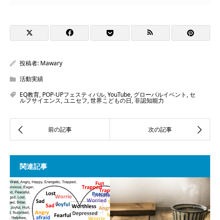
投稿者:
Mawary
活動実績
EQ教育
,
POP-UPフェスティバル
,
YouTube
,
グローバルイベント
,
セ
ルフサイエンス
,
ユニセフ
,
世界こどもの日
,
非認知能力
関連記事