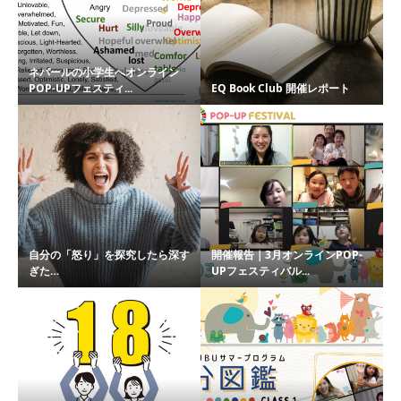
ネパールの小学生へオンライン
POP-UPフェスティ...
EQ Book Club 開催レポート
自分の「怒り」を探究したら深す
開催報告｜3月オンラインPOP-
ぎた…
UPフェスティバル...