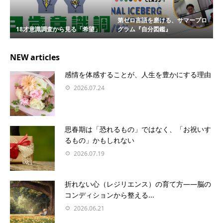
第ゼロ言語を磨ける、サマープロ
18才意識調査から見る「希望」
グラム『自分図鑑』
NEW articles
感情を体感することが、人生を豊かにする理由
2026.07.24
思春期は「恐れるもの」ではなく、「お祝いす
るもの」かもしれない
2026.07.19
折れない心（レジリエンス）の育て方――脳の
コンディションから整える...
2026.06.21