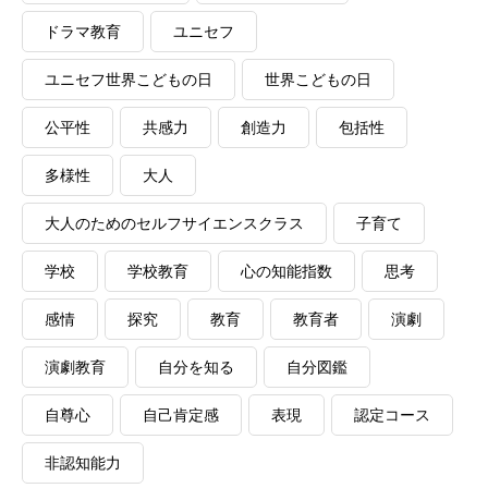
ドラマ教育
ユニセフ
ユニセフ世界こどもの日
世界こどもの日
公平性
共感力
創造力
包括性
多様性
大人
大人のためのセルフサイエンスクラス
子育て
学校
学校教育
心の知能指数
思考
感情
探究
教育
教育者
演劇
演劇教育
自分を知る
自分図鑑
自尊心
自己肯定感
表現
認定コース
非認知能力