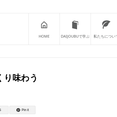
HOME
DAIJOUBUで学ぶ
私たちについ
くり味わう
S
Pin it