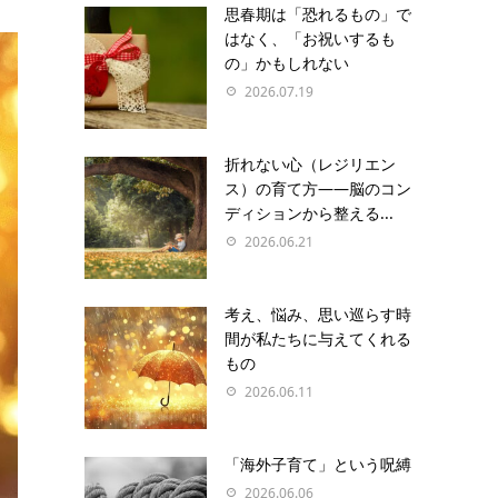
思春期は「恐れるもの」で
はなく、「お祝いするも
の」かもしれない
2026.07.19
折れない心（レジリエン
ス）の育て方――脳のコン
ディションから整える...
2026.06.21
考え、悩み、思い巡らす時
間が私たちに与えてくれる
もの
2026.06.11
「海外子育て」という呪縛
2026.06.06