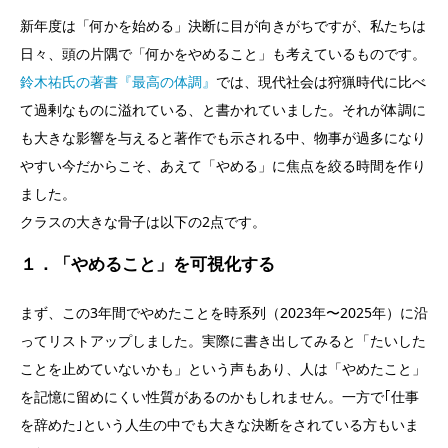
新年度は「何かを始める」決断に目が向きがちですが、私たちは
日々、頭の片隅で「何かをやめること」も考えているものです。
鈴木祐氏の著書『最高の体調』
では、現代社会は狩猟時代に比べ
て過剰なものに溢れている、と書かれていました。それが体調に
も大きな影響を与えると著作でも示される中、物事が過多になり
やすい今だからこそ、あえて「やめる」に焦点を絞る時間を作り
ました。
クラスの大きな骨子は以下の2点です。
１．「やめること」を可視化する
まず、この3年間でやめたことを時系列（2023年〜2025年）に沿
ってリストアップしました。実際に書き出してみると「たいした
ことを止めていないかも」という声もあり、人は「やめたこと」
を記憶に留めにくい性質があるのかもしれません。一方で｢仕事
を辞めた｣という人生の中でも大きな決断をされている方もいま