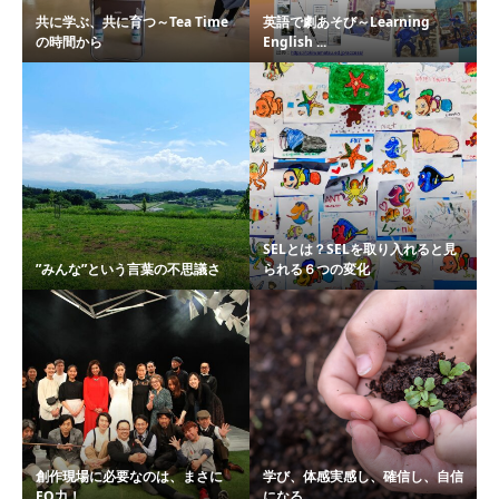
共に学ぶ、共に育つ～Tea Time
英語で劇あそび～Learning
の時間から
English ...
SELとは？SELを取り入れると見
”みんな”という言葉の不思議さ
られる６つの変化
創作現場に必要なのは、まさに
学び、体感実感し、確信し、自信
EQ力！
になる