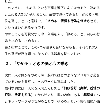
した。
このように、｢やめる｣という言葉を漢字にあてはめると、辞める
と止めるの2つがありました。辞書で調べてみると「辞める﹦職
位を退く」という意味で、「
止める﹦習慣や行為を停止させる
」
という違いがあるそうです。
やめることを可視化する中、立場を去る「辞める」と、自らの行
為を止める「止める」。
書き出すことで、この2つが混ざり合いながらも、それぞれの人
生の選択が浮き彫りになっている印象を持ちました。
２．
「やめる」ときの脳と心の動き
次に、人が何かをやめる時、脳内ではどのようなプロセスが起き
ているのかを共有し、次のワークに進みました。
脳科学的には、人間を人間たらしめる「
前頭前野（判断、感情の
抑制、決定を司る）
」から始まり、脳の内側にある「
基底核
」へ
とネットワークがつながることで「やめる」という実行機能が働