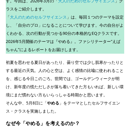
す。今回は、2026年3月の「
大人のためのセルフサイエンス
」ク
ラスをご紹介します。
「
大人のためのセルフサイエンス
」は、毎回１つのテーマを設定
し、「自分のプロ」になることについて学びます。今の自分がよ
くわかる、次の行動が見つかる90分の本格的なEQクラスです。
2026年5月開催のテーマは『やめる』。ファシリテーター”えば
ちゃん”によるレポートをお届けします。
初夏を思わせる夏日があったり、曇り空では少し肌寒かったりと
する最近の天気。人の心と空は、よく感情の比喩に使われること
を、感じる今日このごろ。世間では、ゴールデンウィークが明
け、新年度の慌ただしさが落ち着いてきた方もいれば、新しい環
境にまだ慣れない方もいらっしゃる時期かと思います。
そんな中、5月8日に「
やめる
」をテーマとしたセルフサイエン
ス・クラスを実施しました。
なぜ今「やめる」を考えるのか
？