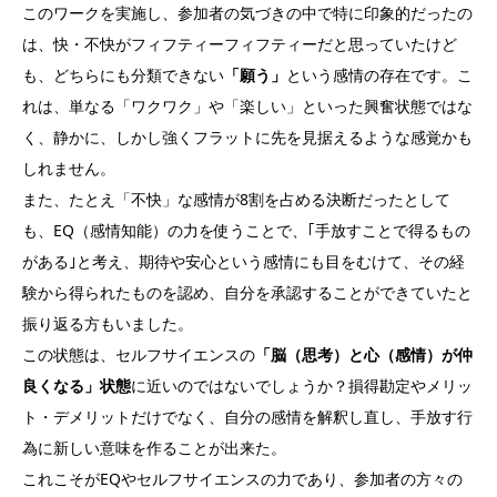
このワークを実施し、参加者の気づきの中で特に印象的だったの
は、快・不快がフィフティーフィフティーだと思っていたけど
も、どちらにも分類できない
「願う」
という感情の存在です。こ
れは、単なる「ワクワク」や「楽しい」といった興奮状態ではな
く、静かに、しかし強くフラットに先を見据えるような感覚かも
しれません。
また、たとえ「不快」な感情が8割を占める決断だったとして
も、EQ（感情知能）の力を使うことで、｢手放すことで得るもの
がある｣と考え、期待や安心という感情にも目をむけて、その経
験から得られたものを認め、自分を承認することができていたと
振り返る方もいました。
この状態は、セルフサイエンスの
「脳（思考）と心（感情）が仲
良くなる」状態
に近いのではないでしょうか？損得勘定やメリッ
ト・デメリットだけでなく、自分の感情を解釈し直し、手放す行
為に新しい意味を作ることが出来た。
これこそがEQやセルフサイエンスの力であり、参加者の方々の