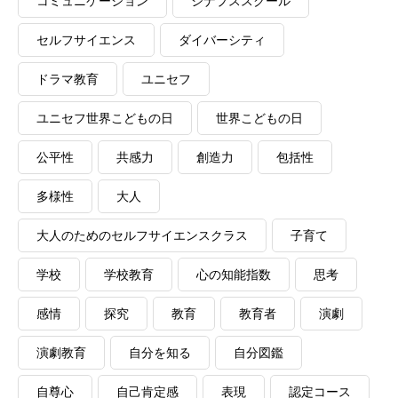
コミュニケーション
シナプススクール
セルフサイエンス
ダイバーシティ
ドラマ教育
ユニセフ
ユニセフ世界こどもの日
世界こどもの日
公平性
共感力
創造力
包括性
多様性
大人
大人のためのセルフサイエンスクラス
子育て
学校
学校教育
心の知能指数
思考
感情
探究
教育
教育者
演劇
演劇教育
自分を知る
自分図鑑
自尊心
自己肯定感
表現
認定コース