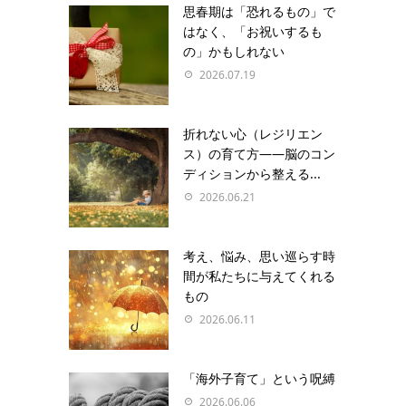
思春期は「恐れるもの」で
はなく、「お祝いするも
の」かもしれない
2026.07.19
折れない心（レジリエン
ス）の育て方――脳のコン
ディションから整える...
2026.06.21
考え、悩み、思い巡らす時
間が私たちに与えてくれる
もの
2026.06.11
「海外子育て」という呪縛
2026.06.06