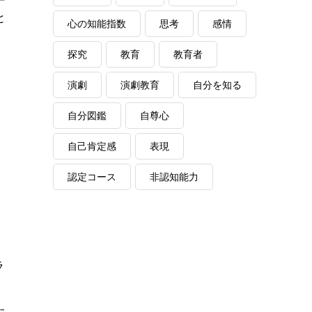
と
心の知能指数
思考
感情
探究
教育
教育者
演劇
演劇教育
自分を知る
自分図鑑
自尊心
自己肯定感
表現
認定コース
非認知能力
ラ
た