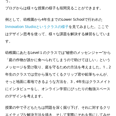
う。
ブログからは様々な授業の様子も垣間見ることができます。
例として、幼稚園から4年生までのLower Schoolで行われた
Innovation Studioというクラスの様子
を見てみました。ここで
はデザイン思考を使って、様々な課題を解決する練習をしていま
す。
幼稚園にあたるLevel１のクラスでは“秘密のメッセンジャー”から
「庭の作物が誰かに食べられてしまうので助けてほしい」という
メッセージを受け取り、庭を守るための方法を考えました。1，2
年生のクラスでは空から落ちてくるクリップ君や鉛筆ちゃんが、
そっと地面に着地できるような方法を、3，4年生はクラスメイト
にインタビューをし、オンライン学習にぴったりの勉強スペース
のデザインを考えます。
授業の中で子どもたちは問題を深く掘り下げ、それに対するクリ
エイティブな解決方法を描き、そして実際にそれを形にしてみせ