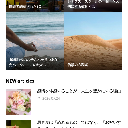
シナプス・スクールの「個」を大
国連で議論されたEQ
切にする教育とは
10歳前後のお子さんを持つあな
たへ～今ここ、のため...
信頼の方程式
NEW articles
感情を体感することが、人生を豊かにする理由
2026.07.24
思春期は「恐れるもの」ではなく、「お祝いす