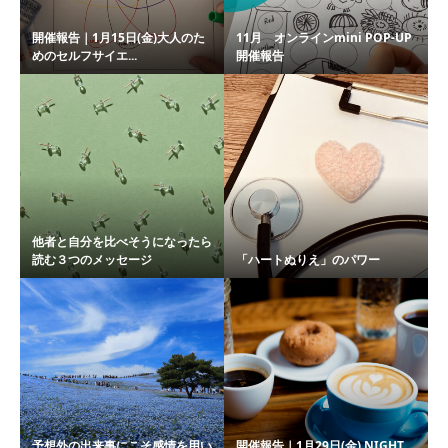
開催報告｜1月15日(金)大人のた
11月 オンラインmini POP-UP
めのセルフサイエ...
開催報告
他者と自分を比べそうになったら
読む３つのメッセージ
「ハートぬりえ」のパワー
予想外の出来事にこそ感情を用い
開催報告｜1月29日(金) NIGHT