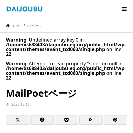
MailPoetページ
Warning
: Undefined array key 0 in
/home/xs688403/daijoubu-eq.org/public_html/wp-
content/themes/avant_tcd060/single.php
on line
22
Warning
: Attempt to read property "slug" on null in
/home/xs688403/daijoubu-eq.org/public_html/wp-
content/themes/avant_tcd060/single.php
on line
22
MailPoetページ
2020.12.16