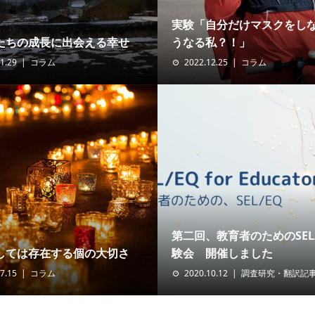
実験「自分だけマスクをし
たちの成長に出会える幸せ
うなる私？！」
1.29
コラム
2022.12.25
コラム
第二回、教育者のためのSEL
しては存在する個の大切さ
験会 開催しました
7.15
コラム
2020.10.12
調査研究・翻訳記