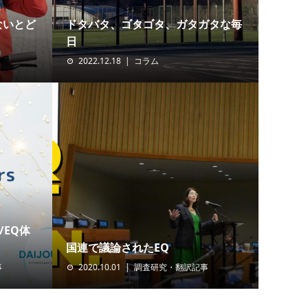
ないとど
ドタバタ、ゴタゴタ、ガタガタな毎
日
2022.12.18
コラム
/EQ体
国連で議論されたEQ
事
2020.10.01
調査研究・翻訳記事