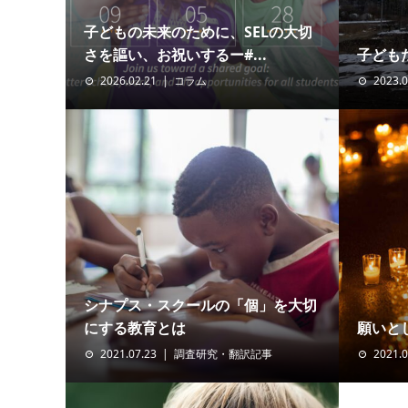
子どもの未来のために、SELの大切
さを謳い、お祝いするー#...
子ども
2026.02.21
コラム
2023.0
シナプス・スクールの「個」を大切
にする教育とは
願いと
2021.07.23
調査研究・翻訳記事
2021.0