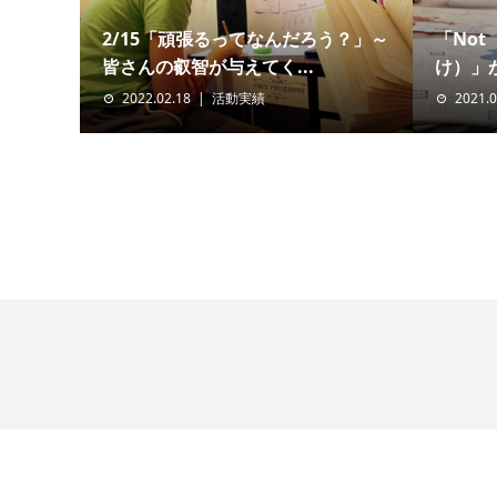
2/15「頑張るってなんだろう？」～
「Not
皆さんの叡智が与えてく...
け）」が
2022.02.18
活動実績
2021.0