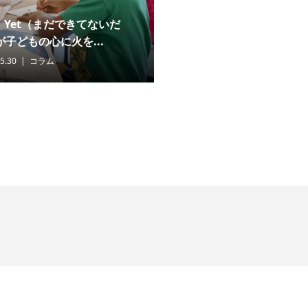
 Yet（まだできてないだ
子どもの心に火を...
5.30
コラム