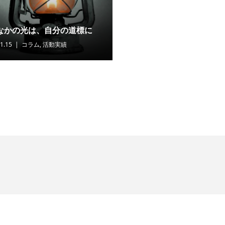
なかの光は、自分の道標に
1.15
コラム
,
活動実績